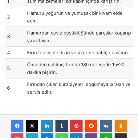
1
Tüm malzemeleri bir kabın içinde karıştırın.
Hamuru yoğurun ve yumuşak bir kıvam elde
2
edin.
Hamurdan ceviz büyüklüğünde parçalar koparıp
3
yuvarlayın.
4
Fırın tepsisine dizin ve üzerine hafifçe bastırın.
Önceden ısıtılmış fırında 180 derecede 15-20
5
dakika pişirin.
Fırından çıkan kurabiyeleri soğumaya bırakın ve
6
servis edin.
Facebook
X
LinkedIn
Tumblr
Pinterest
Reddit
VKontakte
Odnok
Pocket
Skype
Messenger
WhatsApp
Telegram
Viber
Line
E-Posta ile payla