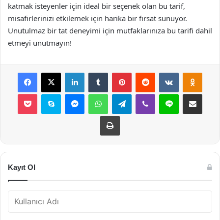
katmak isteyenler için ideal bir seçenek olan bu tarif,
misafirlerinizi etkilemek için harika bir fırsat sunuyor.
Unutulmaz bir tat deneyimi için mutfaklarınıza bu tarifi dahil
etmeyi unutmayın!
Facebook
X
LinkedIn
Tumblr
Pinterest
Reddit
VKontakte
Odnok
Pocket
Skype
Messenger
WhatsApp
Telegram
Viber
Line
E-Posta ile payla
Yazdır
Kayıt Ol