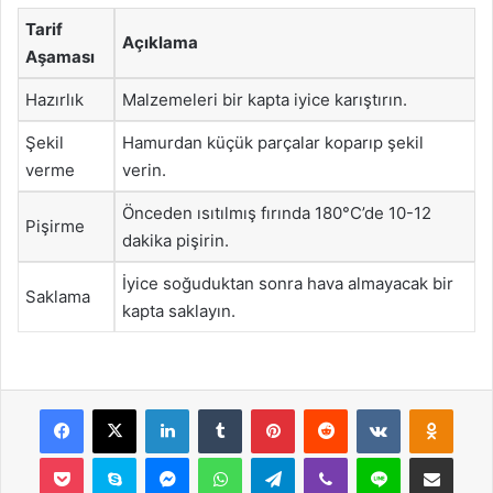
Tarif
Açıklama
Aşaması
Hazırlık
Malzemeleri bir kapta iyice karıştırın.
Şekil
Hamurdan küçük parçalar koparıp şekil
verme
verin.
Önceden ısıtılmış fırında 180°C’de 10-12
Pişirme
dakika pişirin.
İyice soğuduktan sonra hava almayacak bir
Saklama
kapta saklayın.
Facebook
X
LinkedIn
Tumblr
Pinterest
Reddit
VKontakte
Odnok
Pocket
Skype
Messenger
WhatsApp
Telegram
Viber
Line
E-Posta ile payla