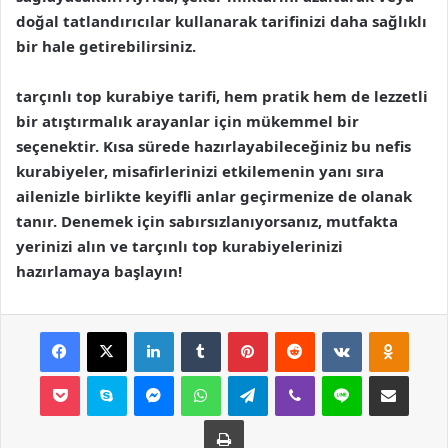
doğal tatlandırıcılar kullanarak tarifinizi daha sağlıklı
bir hale getirebilirsiniz.
tarçınlı top kurabiye tarifi, hem pratik hem de lezzetli
bir atıştırmalık arayanlar için mükemmel bir
seçenektir. Kısa sürede hazırlayabileceğiniz bu nefis
kurabiyeler, misafirlerinizi etkilemenin yanı sıra
ailenizle birlikte keyifli anlar geçirmenize de olanak
tanır. Denemek için sabırsızlanıyorsanız, mutfakta
yerinizi alın ve tarçınlı top kurabiyelerinizi
hazırlamaya başlayın!
Facebook
X
LinkedIn
Tumblr
Pinterest
Reddit
VKontakte
Odnokl
Pocket
Skype
Messenger
WhatsApp
Telegram
Viber
Line
E-Posta ile paylaş
Yazdır