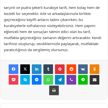
tarçınlı ve pudra şekerli kurabiye tarifi, hem kolay hem de
lezzetli bir seçenektir. Aile ve arkadaşlarınızla birlikte
geçireceğiniz keyifli anların tadını çıkarırken, bu
kurabiyelerle sofralarınızı süsleyebilirsiniz. Hem yapımı
eğlenceli hem de sonuçları tatmin edici olan bu tarif,
mutfakta geçireceğiniz zamanın değerini artıracaktır. Kendi
tarifinizi oluşturup, sevdiklerinizle paylaşarak, mutfaktaki
yaratıcılığınızı da sergilemiş olursunuz.
Facebook
X
LinkedIn
Tumblr
Pinterest
Reddit
VKontakte
Odnok
Pocket
Skype
Messenger
WhatsApp
Telegram
Viber
Line
E-Posta ile payla
Yazdır