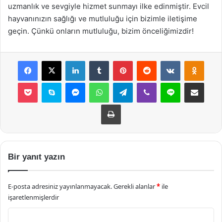
uzmanlık ve sevgiyle hizmet sunmayı ilke edinmiştir. Evcil
hayvanınızın sağlığı ve mutluluğu için bizimle iletişime
geçin. Çünkü onların mutluluğu, bizim önceliğimizdir!
Facebook
X
LinkedIn
Tumblr
Pinterest
Reddit
VKontakte
Odnok
Pocket
Skype
Messenger
WhatsApp
Telegram
Viber
Line
E-Posta ile payla
Yazdır
Bir yanıt yazın
E-posta adresiniz yayınlanmayacak.
Gerekli alanlar
*
ile
işaretlenmişlerdir
Y