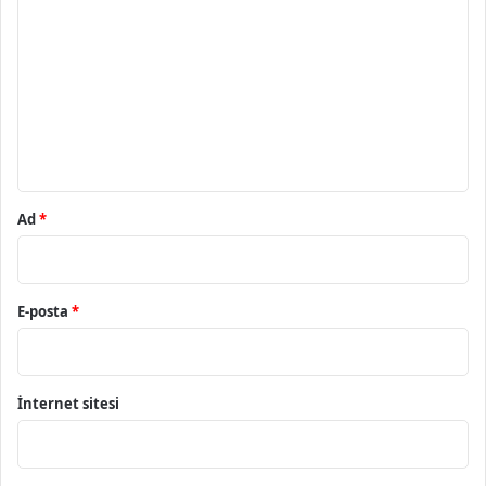
o
r
u
m
*
Ad
*
E-posta
*
İnternet sitesi