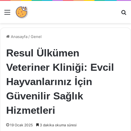
Menü
Ar
Anasayfa
/
Genel
Resul Ülkümen
Veteriner Kliniği: Evcil
Hayvanlarınız İçin
Güvenilir Sağlık
Hizmetleri
19 Ocak 2025
3 dakika okuma süresi