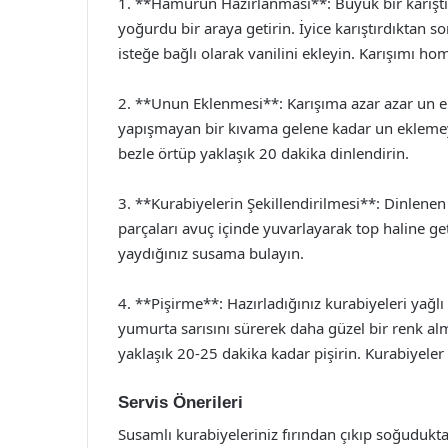
1. **Hamurun Hazırlanması**: Büyük bir karıştı
yoğurdu bir araya getirin. İyice karıştırdıktan 
isteğe bağlı olarak vanilini ekleyin. Karışımı ho
2. **Unun Eklenmesi**: Karışıma azar azar un
yapışmayan bir kıvama gelene kadar un ekleme
bezle örtüp yaklaşık 20 dakika dinlendirin.
3. **Kurabiyelerin Şekillendirilmesi**: Dinlen
parçaları avuç içinde yuvarlayarak top haline ge
yaydığınız susama bulayın.
4. **Pişirme**: Hazırladığınız kurabiyeleri yağlı k
yumurta sarısını sürerek daha güzel bir renk alm
yaklaşık 20-25 dakika kadar pişirin. Kurabiyeler a
Servis Önerileri
Susamlı kurabiyeleriniz fırından çıkıp soğuduktan