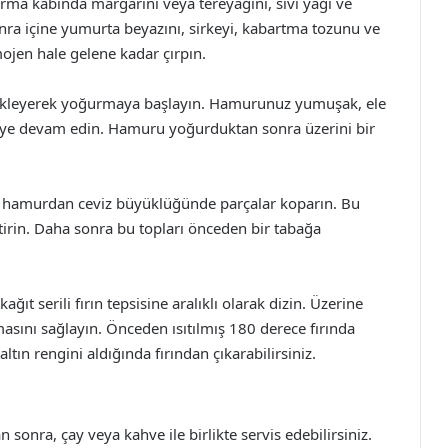
rma kabında margarini veya tereyağını, sıvı yağı ve
sonra içine yumurta beyazını, sirkeyi, kabartma tozunu ve
mojen hale gelene kadar çırpın.
 ekleyerek yoğurmaya başlayın. Hamurunuz yumuşak, ele
ye devam edin. Hamuru yoğurduktan sonra üzerini bir
en hamurdan ceviz büyüklüğünde parçalar koparın. Bu
tirin. Daha sonra bu topları önceden bir tabağa
ağıt serili fırın tepsisine aralıklı olarak dizin. Üzerine
asını sağlayın. Önceden ısıtılmış 180 derece fırında
ltın rengini aldığında fırından çıkarabilirsiniz.
 sonra, çay veya kahve ile birlikte servis edebilirsiniz.