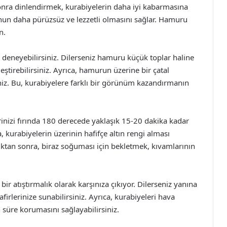
onra dinlendirmek, kurabiyelerin daha iyi kabarmasına
nun daha pürüzsüz ve lezzetli olmasını sağlar. Hamuru
n.
r deneyebilirsiniz. Dilerseniz hamuru küçük toplar haline
eştirebilirsiniz. Ayrıca, hamurun üzerine bir çatal
siniz. Bu, kurabiyelere farklı bir görünüm kazandırmanın
rinizi fırında 180 derecede yaklaşık 15-20 dakika kadar
a, kurabiyelerin üzerinin hafifçe altın rengi alması
ıktan sonra, biraz soğuması için bekletmek, kıvamlarının
r atıştırmalık olarak karşınıza çıkıyor. Dilerseniz yanına
afirlerinize sunabilirsiniz. Ayrıca, kurabiyeleri hava
 süre korumasını sağlayabilirsiniz.