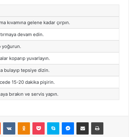
ema kıvamına gelene kadar çırpın.
ştırmaya devam edin.
p yoğurun.
lar koparıp yuvarlayın.
 bulayıp tepsiye dizin.
cede 15-20 dakika pişirin.
aya bırakın ve servis yapın.
st
Reddit
VKontakte
Odnoklassniki
Pocket
Skype
Messenger
E-Posta ile paylaş
Yazdır