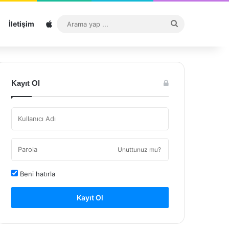
Sitemap
Arama
İletişim
yap
...
Kayıt Ol
Unuttunuz mu?
Beni hatırla
Kayıt Ol