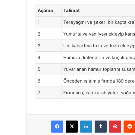
Aşama
Talimat
1
Tereyağını ve şekeri bir kapta kr
2
Yumurta ve vanilyayı ekleyip karı
3
Un, kabartma tozu ve tuzu ekleyi
4
Hamuru dinlendirin ve küçük parça
5
Yuvarlanan hamur toplarını susama
6
Önceden ısıtılmış fırında 180 dere
7
Fırından çıkan kurabiyeleri soğum
Facebook
X
LinkedIn
Tumblr
Pintere