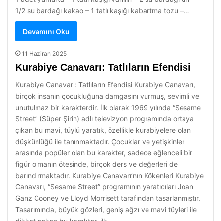
1/2 su bardağı kakao – 1 tatlı kaşığı kabartma tozu –…
Devamını Oku
11 Haziran 2025
Kurabiye Canavarı: Tatlıların Efendisi
Kurabiye Canavarı: Tatlıların Efendisi Kurabiye Canavarı,
birçok insanın çocukluğuna damgasını vurmuş, sevimli ve
unutulmaz bir karakterdir. İlk olarak 1969 yılında “Sesame
Street” (Süper Şirin) adlı televizyon programında ortaya
çıkan bu mavi, tüylü yaratık, özellikle kurabiyelere olan
düşkünlüğü ile tanınmaktadır. Çocuklar ve yetişkinler
arasında popüler olan bu karakter, sadece eğlenceli bir
figür olmanın ötesinde, birçok ders ve değerleri de
barındırmaktadır. Kurabiye Canavarı’nın Kökenleri Kurabiye
Canavarı, “Sesame Street” programının yaratıcıları Joan
Ganz Cooney ve Lloyd Morrisett tarafından tasarlanmıştır.
Tasarımında, büyük gözleri, geniş ağzı ve mavi tüyleri ile
dikkat çeken bu karakter, ilk…