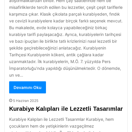
atıştırmalıklardan biridir. Hem çay saatlerinde hem de
misafirliklerde tercih edilen bu lezzetler, çeşit çeşit tariflerle
karşımıza çıkar. Klasik çikolata parçalı kurabiyeden, fındık
ve cevizli kurabiyelere kadar birçok farklı seçenek mevcut.
Bu makalede, evde kolayca yapabileceğiniz birkaç
kurabiye tarifi paylaşacağız. Ayrıca, kurabiyelerin tarihçesi
ve bazı ipuçları ile birlikte tatlı krizlerinizi nasıl lezzetli bir
şekilde geçirebileceğinizi anlatacağız. Kurabiyenin
Tarihçesi Kurabiyenin kökeni, antik çağlara kadar
uzanmaktadır. İlk kurabiyelerin, M.Ö. 7. yüzyılda Pers
İmparatorluğu’nda yapıldığı düşünülmektedir. O dönemde,
un ve…
Devamını Oku
5 Haziran 2025
Kurabiye Kalıpları ile Lezzetli Tasarımlar
Kurabiye Kalıpları ile Lezzetli Tasarımlar Kurabiye, hem
çocukların hem de yetişkinlerin vazgeçilmez