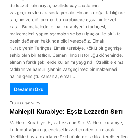
de lezzetli olmasıyla, özellikle çay saatlerinin
vazgeçilmezleri arasında yer alır. Elmanın doğal tatlılığı ve
tarçının verdiği aroma, bu kurabiyeye eşsiz bir lezzet
katar. Bu makalede, elmalı kurabiyenin tarihçesi,
malzemeleri, yapım aşamaları ve bazı ipuçları ile birlikte
besin değerleri hakkında bilgi vereceğiz. Elmalı
Kurabiyenin Tarihçesi Elmalı kurabiye, köklü bir geçmişe
sahip olan bir tatlıdır. Osmanlı İmparatorluğu döneminde,
elmanın farklı şekillerde kullanımı yaygındı. Özellikle elma,
tatlıların ve hamur işlerinin vazgeçilmez bir malzemesi
haline gelmişti. Zamanla, elmalı…
Devamını Oku
6 Haziran 2025
Mahlepli Kurabiye: Eşsiz Lezzetin Sırrı
Mahlepli Kurabiye: Eşsiz Lezzetin Sırrı Mahlepli kurabiye,
Türk mutfağının geleneksel lezzetlerinden biri olarak,
özellikle bayramlarda ve özel günlerde sıklıkla tercih edilen