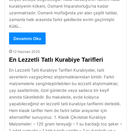
kurabiyenin kökeni, Osmanlı İmparatorluğu’na kadar
uzanmaktadır. Osmanlı mutfağında yer alan çeşitli tatlılar,
zamanla halk arasında farklı şekillerde evrim geçirmiştir.
Küllü…
Devamını Oku
12 Haziran 2025
En Lezzetli Tatlı Kurabiye Tarifleri
En Lezzetli Tatlı Kurabiye Tarifleri Kurabiyeler, tatlı
severlerin vazgeçilmez atıştırmalıklarından biridir. Farklı
malzemelerle zenginleştirilebilen bu lezzetli atıştırmalıklar,
çay saatlerinde, özel günlerde veya sadece bir keyif
anında tüketilebilir. Bu makalede, evde kolayca
yapabileceğiniz en lezzetli tatlı kurabiye tariflerini derledik.
Hem klasik tarifler hem de farklı tatlar arayanlar için
alternatifler sunuyoruz. 1. Klasik Çikolatalı Kurabiye
Malzemeler: – 125 gram tereyağı – 1 su bardağı toz şeker –
1 adet yumurta – 1 tatlı kaşığı vanilin – 2 su bardağı un –