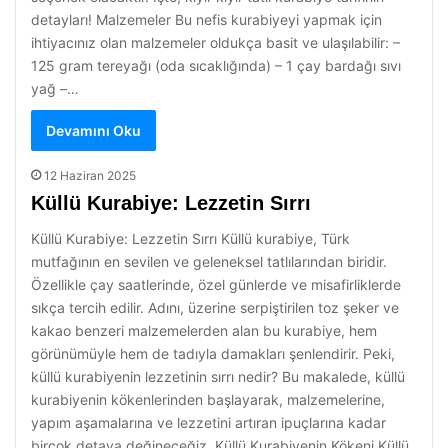
detayları! Malzemeler Bu nefis kurabiyeyi yapmak için
ihtiyacınız olan malzemeler oldukça basit ve ulaşılabilir: –
125 gram tereyağı (oda sıcaklığında) – 1 çay bardağı sıvı
yağ –…
Devamını Oku
12 Haziran 2025
Küllü Kurabiye: Lezzetin Sırrı
Küllü Kurabiye: Lezzetin Sırrı Küllü kurabiye, Türk
mutfağının en sevilen ve geleneksel tatlılarından biridir.
Özellikle çay saatlerinde, özel günlerde ve misafirliklerde
sıkça tercih edilir. Adını, üzerine serpiştirilen toz şeker ve
kakao benzeri malzemelerden alan bu kurabiye, hem
görünümüyle hem de tadıyla damakları şenlendirir. Peki,
küllü kurabiyenin lezzetinin sırrı nedir? Bu makalede, küllü
kurabiyenin kökenlerinden başlayarak, malzemelerine,
yapım aşamalarına ve lezzetini artıran ipuçlarına kadar
birçok detaya değineceğiz. Küllü Kurabiyenin Kökeni Küllü